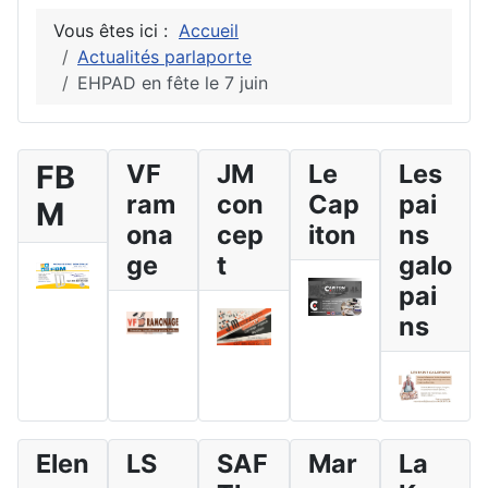
Vous êtes ici :
Accueil
Actualités parlaporte
EHPAD en fête le 7 juin
FB
VF
JM
Le
Les
ram
con
Cap
pai
M
ona
cep
iton
ns
ge
t
galo
pai
ns
Elen
LS
SAF
Mar
La