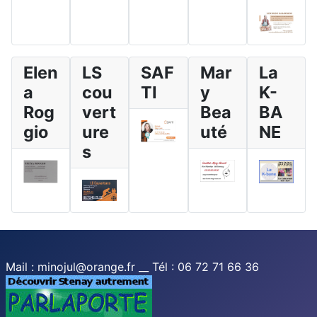
Elen
LS
SAF
Mar
La
a
cou
TI
y
K-
Rog
vert
Bea
BA
gio
ure
uté
NE
s
Mail : minojul@orange.fr __ Tél : 06 72 71 66 36