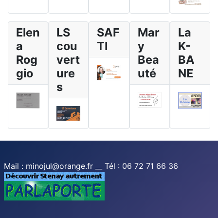
Elen
LS
SAF
Mar
La
a
cou
TI
y
K-
Rog
vert
Bea
BA
gio
ure
uté
NE
s
Mail : minojul@orange.fr __ Tél : 06 72 71 66 36