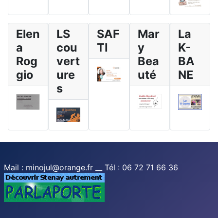
Elen
LS
SAF
Mar
La
a
cou
TI
y
K-
Rog
vert
Bea
BA
gio
ure
uté
NE
s
Mail : minojul@orange.fr __ Tél : 06 72 71 66 36