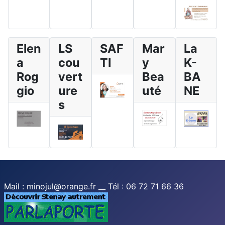
Elen
LS
SAF
Mar
La
a
cou
TI
y
K-
Rog
vert
Bea
BA
gio
ure
uté
NE
s
Mail : minojul@orange.fr __ Tél : 06 72 71 66 36