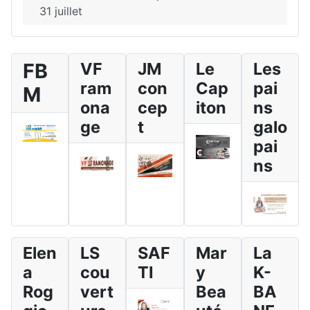
31 juillet
FB
VF
JM
Le
Les
ram
con
Cap
pai
M
ona
cep
iton
ns
ge
t
galo
pai
ns
Elen
LS
SAF
Mar
La
a
cou
TI
y
K-
Rog
vert
Bea
BA