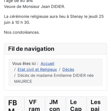
l'âge de 80 ans
Veuve de Monsieur Jean DIDIER.
La cérémonie religieuse aura lieu à Stenay le jeudi 25
juin à 10 h 30.
Nos condoléances.
Fil de navigation
Vous êtes ici :
Accueil
Etat civil et Religieux
Décès
Décès de madame Emilienne DIDIER née
MAURICE
FB
VF
JM
Le
Les
ram
con
Cap
pai