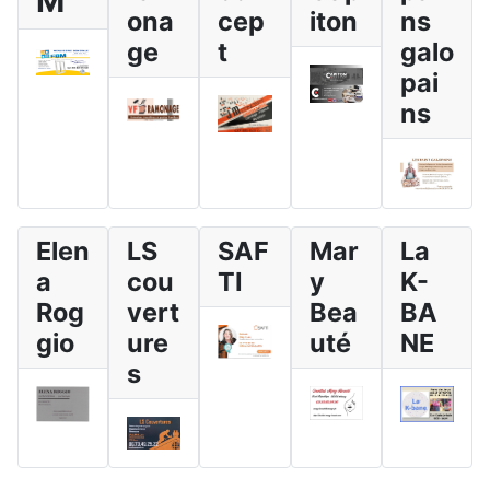
M
ona
cep
iton
ns
ge
t
galo
pai
ns
Elen
LS
SAF
Mar
La
a
cou
TI
y
K-
Rog
vert
Bea
BA
gio
ure
uté
NE
s