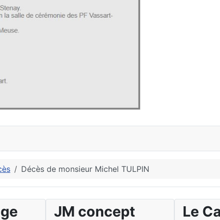
cès
Décès de monsieur Michel TULPIN
age
JM concept
Le C