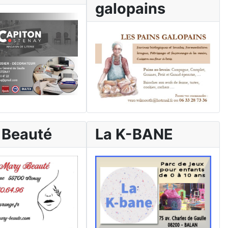
galopains
 Beauté
La K-BANE