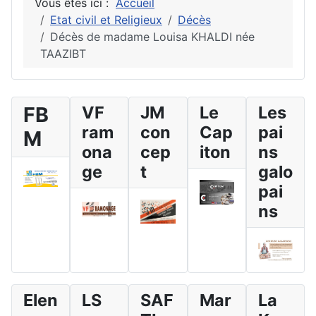
Vous êtes ici :
Accueil
Etat civil et Religieux
Décès
Décès de madame Louisa KHALDI née
TAAZIBT
FB
VF
JM
Le
Les
ram
con
Cap
pai
M
ona
cep
iton
ns
ge
t
galo
pai
ns
Elen
LS
SAF
Mar
La