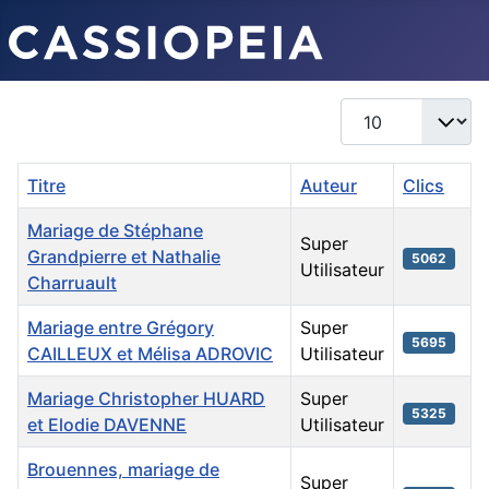
Afficher #
Titre
Auteur
Clics
Mariage de Stéphane
Super
Grandpierre et Nathalie
5062
Utilisateur
Charruault
Mariage entre Grégory
Super
5695
CAILLEUX et Mélisa ADROVIC
Utilisateur
Mariage Christopher HUARD
Super
5325
et Elodie DAVENNE
Utilisateur
Brouennes, mariage de
Super