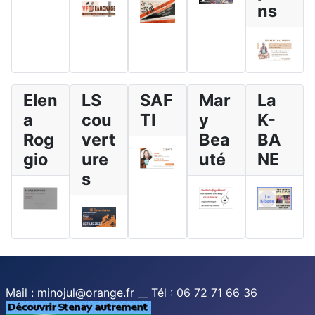
ns
Elen
LS
SAF
Mar
La
a
cou
TI
y
K-
Rog
vert
Bea
BA
gio
ure
uté
NE
s
Mail : minojul@orange.fr __ Tél : 06 72 71 66 36