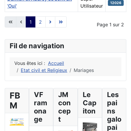
12026
'Oui'
Utilisateur
Articles
1
2
Page 1 sur 2
Fil de navigation
Vous êtes ici :
Accueil
Etat civil et Religieux
Mariages
FB
VF
JM
Le
Les
ram
con
Cap
pai
M
ona
cep
iton
ns
ge
t
galo
pai