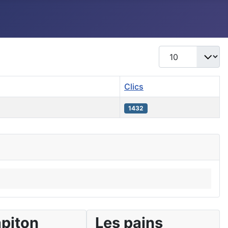
Afficher #
Clics
1432
apiton
Les pains