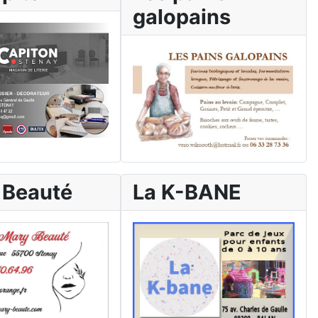
galopains
 Beauté
La K-BANE