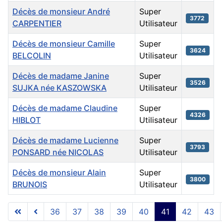
Décès de monsieur André
Super
3772
CARPENTIER
Utilisateur
Décès de monsieur Camille
Super
3624
BELCOLIN
Utilisateur
Décès de madame Janine
Super
3526
SUJKA née KASZOWSKA
Utilisateur
Décès de madame Claudine
Super
4326
HIBLOT
Utilisateur
Décès de madame Lucienne
Super
3793
PONSARD née NICOLAS
Utilisateur
Décès de monsieur Alain
Super
3800
BRUNOIS
Utilisateur
Articles
36
37
38
39
40
41
42
43
Page 41 sur 48