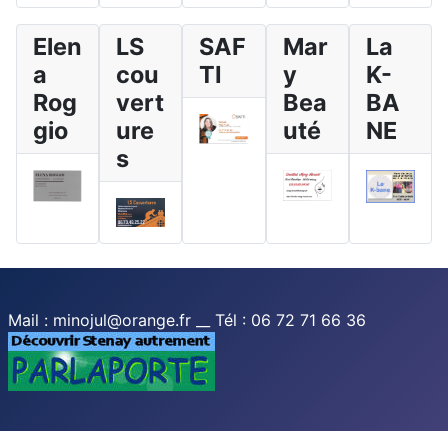
Elen
LS
SAF
Mar
La
a
cou
TI
y
K-
Rog
vert
Bea
BA
gio
ure
uté
NE
s
Mail : minojul@orange.fr __ Tél : 06 72 71 66 36